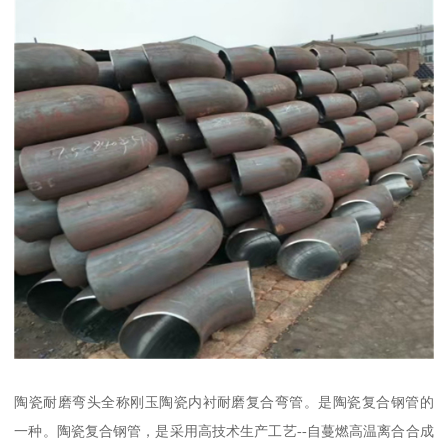
陶瓷耐磨弯头全称刚玉陶瓷内衬耐磨复合弯管。是陶瓷复合钢管的
一种。陶瓷复合钢管，是采用高技术生产工艺--自蔓燃高温离合合成