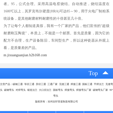
者。95，公式合理。采用高温电窑烧结。自动推进，烧结温度在
1600℃以上，其罗克韦尔硬度(HRA)可达85～90，用于火电厂制粉系
统设备，是其他耐磨材料耐磨性的十倍甚至几十倍。
为了让每个人都知道真假，我有一个厂家的产品，他们宣传的“超级
耐磨刚玉陶瓷”，本质上，不能是一个邮票。首先是质量，因为它的
配方不合理，生产设备陈旧，车间型生产，所以这种瓷器从外观上
看，是质量差的产品。
m.jixuanguanjian.b2b168.com
Top
主营产品：碳钢三通 等径三通 异径三通 三通厂家 无缝三通 焊接三通 国标三通 平焊法兰 无缝弯
头 碳钢弯头 对焊弯头 锻造法兰 大口径法兰 国标弯头 焊接弯头 焊接弯头厂家 碳钢弯头厂家 90°
弯头
版权所有：沧州吉轩管道制造有限公司