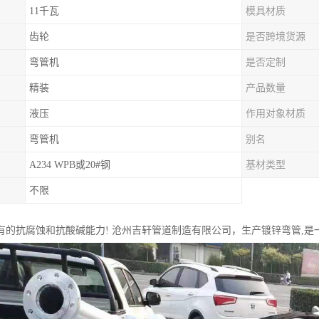
11千瓦
模具材质
齿轮
是否跨境货源
弯管机
是否定制
精装
产品数量
液压
作用对象材质
弯管机
别名
A234 WPB或20#钢
基材类型
不限
有的抗腐蚀和抗酸碱能力! 沧州吉轩管道制造有限公司，生产镀锌弯管,是