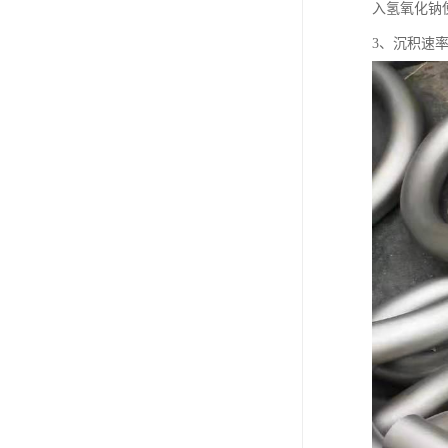
入氢氧化钠
3、沉积速