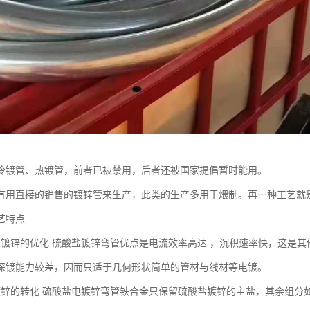
冷镀管、热镀管，前者已被禁用，后者还被国家提倡暂时能用。
有用直接的销售的镀锌管来生产，此类的生产多用于煨制。再一种工艺就
艺特点
盐镀锌的优化 硫酸盐镀锌弯管优点是电流效率高达 ，沉积速率快，这是
深镀能力较差，因而只适于几何形状简单的管材与线材等电镀。
镀锌的转化 硫酸盐电镀锌弯管铁合金只保留硫酸盐镀锌的主盐，其余组分如