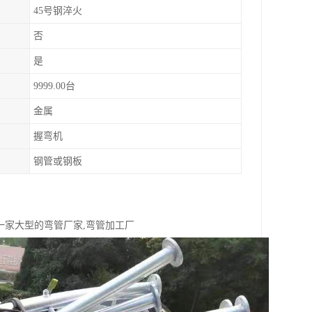
45号钢淬火
否
是
9999.00台
金属
握弯机
钢管或钢板
一家大型的弯管厂家,弯管加工厂