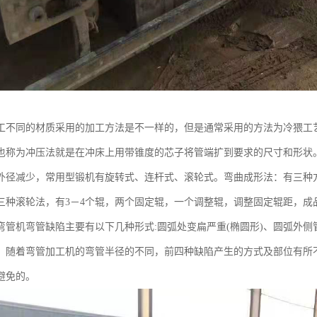
工不同的材质采用的加工方法是不一样的，但是通常采用的方法为冷猥工
也称为冲压法就是在冲床上用带锥度的芯子将管端扩到要求的尺寸和形状
外径减少，常用型锻机有旋转式、连杆式、滚轮式。弯曲成形法：有三种
三种滚轮法，有3－4个辊，两个固定辊，一个调整辊，调整固定辊距，成
弯管机弯管缺陷主要有以下几种形式:圆弧处变扁严重(椭圆形)、圆弧外
。随着弯管加工机的弯管半径的不同，前四种缺陷产生的方式及部位有所
避免的。