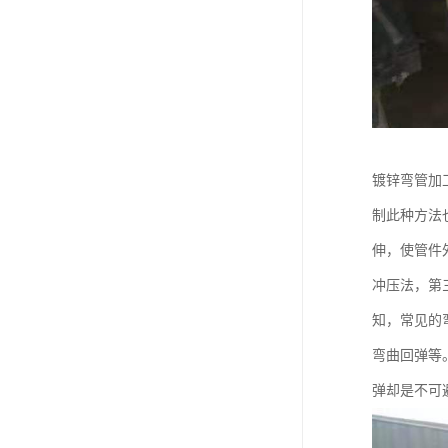
镀锌弯管加
制此种方法
伸，使管件
冲压法，第
知，常见的
弯曲回弹等
弹却是不可