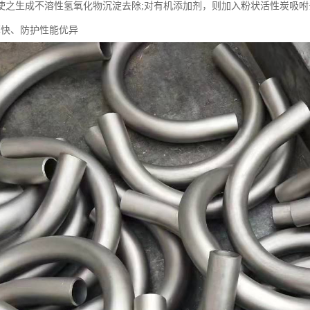
使之生成不溶性氢氧化物沉淀去除;对有机添加剂，则加入粉状活性炭吸咐
率快、防护性能优异