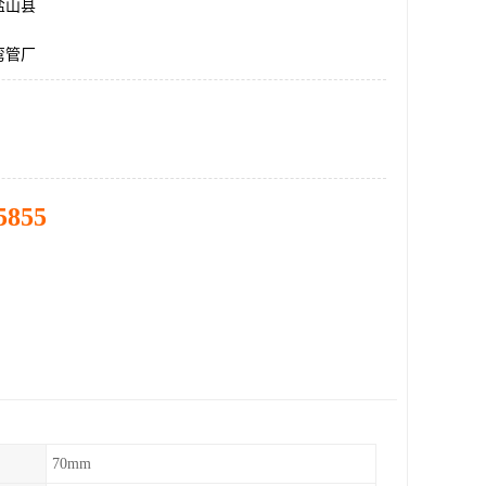
盐山县
弯管厂
5855
70mm