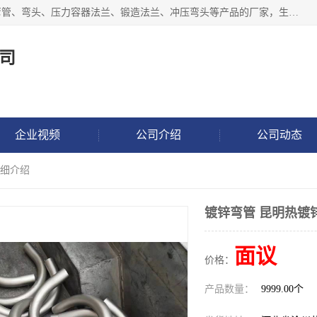
沧州吉轩管道制造有限公司是河北一家专业生产三通、镀锌弯管、弯头、压力容器法兰、锻造法兰、冲压弯头等产品的厂家，生产设备精良，工艺先进，产品规格齐全，售后服务健全。
司
企业视频
公司介绍
公司动态
详细介绍
镀锌弯管 昆明热镀
面议
价格：
产品数量：
9999.00个