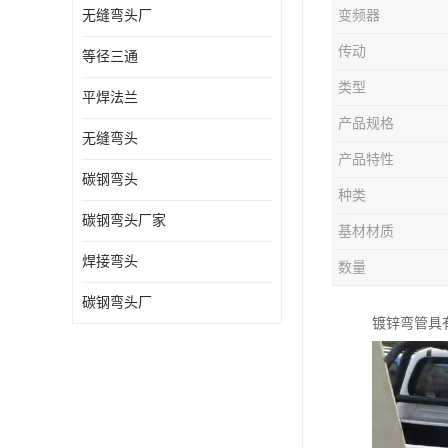
无缝弯头厂
变频器
热压弯头
传动
等径三通
镀锌弯头
类型
平焊法兰
产品规格
无缝弯头
产品特性
碳钢弯头
种类
碳钢弯头厂家
基材材质
焊接弯头
数量
碳钢弯头厂
镀锌弯管具