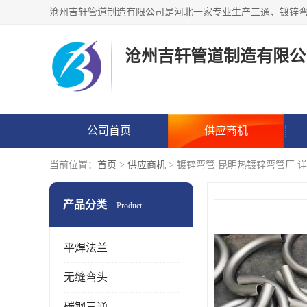
沧州吉轩管道制造有限公
公司首页
供应商机
当前位置：
首页
>
供应商机
> 镀锌弯管 昆明热镀锌弯管厂 
产品分类
Product
平焊法兰
无缝弯头
碳钢三通