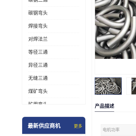
碳钢弯头
焊接弯头
对焊法兰
等径三通
异径三通
无缝三通
煤矿弯头
矿用弯头
产品描述
冲压弯头
最新供应商机
更多
电机功率
国标弯头