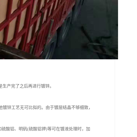
是生产完了之后再进行镀锌。
其他镀锌工艺无可比拟的。由于镀层结晶不够细致，
硫酸铝、明矾(硫酸铝钾)等可在镀液处理时，加