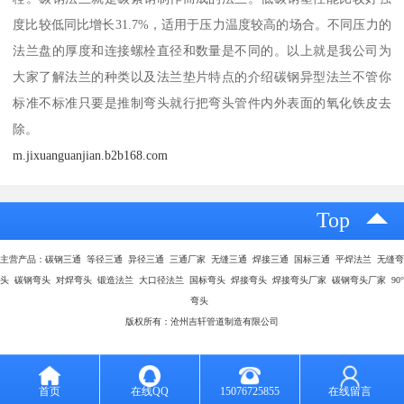
度比较低同比增长31.7%，适用于压力温度较高的场合。不同压力的
法兰盘的厚度和连接螺栓直径和数量是不同的。以上就是我公司为
大家了解法兰的种类以及法兰垫片特点的介绍碳钢异型法兰不管你
标准不标准只要是推制弯头就行把弯头管件内外表面的氧化铁皮去
除。
m.jixuanguanjian.b2b168.com
Top
主营产品：碳钢三通 等径三通 异径三通 三通厂家 无缝三通 焊接三通 国标三通 平焊法兰 无缝弯
头 碳钢弯头 对焊弯头 锻造法兰 大口径法兰 国标弯头 焊接弯头 焊接弯头厂家 碳钢弯头厂家 90°
弯头
版权所有：沧州吉轩管道制造有限公司
首页
在线QQ
15076725855
在线留言