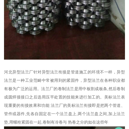
河北异型法兰厂针对异型法兰衔接是管道施工的环境不一样，异型
法兰是一种工业范畴中常被用到的紧固件，异型法兰在各种职业都
有极为广泛的运用。法兰厂的卷制法兰是用中板割成板条,然后卷制
成圆焊接接口之后选用压平处置的技能来进行加工的。美标法兰表
现重要的衔接效果和功能 法兰厂的美标法兰衔接即是把两个管道、
管件或器件,先各自固定在一个法兰盘上,两个法兰盘之间,加上法兰
垫,用螺栓紧固在一起,卷制有冷卷与 热卷之分的如在这些年