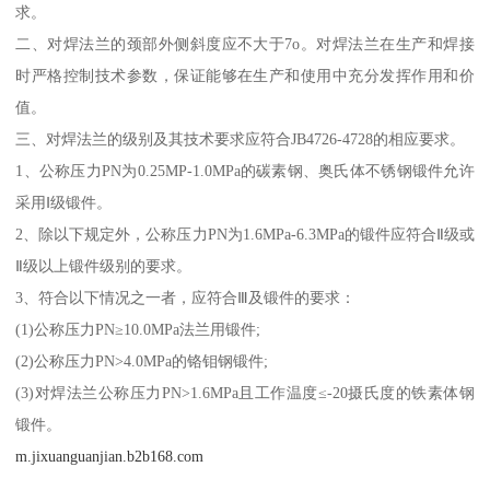
求。
二、对焊法兰的颈部外侧斜度应不大于7o。对焊法兰在生产和焊接
时严格控制技术参数，保证能够在生产和使用中充分发挥作用和价
值。
三、对焊法兰的级别及其技术要求应符合JB4726-4728的相应要求。
1、公称压力PN为0.25MP-1.0MPa的碳素钢、奥氏体不锈钢锻件允许
采用Ⅰ级锻件。
2、除以下规定外，公称压力PN为1.6MPa-6.3MPa的锻件应符合Ⅱ级或
Ⅱ级以上锻件级别的要求。
3、符合以下情况之一者，应符合Ⅲ及锻件的要求：
(1)公称压力PN≥10.0MPa法兰用锻件;
(2)公称压力PN>4.0MPa的铬钼钢锻件;
(3)对焊法兰公称压力PN>1.6MPa且工作温度≤-20摄氏度的铁素体钢
锻件。
m.jixuanguanjian.b2b168.com