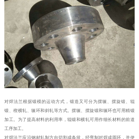
对焊法兰根据锻模的运动方式，锻造又可分为摆辗、摆旋锻、辊
锻、楔横轧、辗环和斜轧等方式。摆辗、摆旋锻和辗环也可用精锻
加工。为了提高材料的利用率，辊锻和横轧可用作细长材料的前道
工序加工。
对焊法兰应沿钢材轧制方向切割成条状，经弯制对焊成圆环，并使