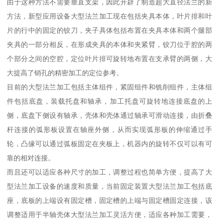
由于这种方法不需要垂直支架，因此开辟了制造超大直径法兰的新
方法，新型应用设备大型法兰加工现在包括夹具本体，叶片排和叶
片的行中的固定的铰刀，夹子具体包括布置在夹具本体和两个腿部
夹具的一部分相反，在形成夹具的本体和夹紧臂，铰刀位于腔的两
个部分之间的空腔，定位叶片排可旋转地布置在支承臂的两侧，大
大提高了销孔的精密加工的定位参考。
目前的大型法兰加工包括主体组件，紧固组件和铣削组件，主体组
件包括底盘，装载托盘和轴承，加工托盘可旋转地连接底盘的上
侧，底盘下侧设有轴承，壳体和壳体通过轴承可滑动连接，由折叠
杆连接的弧形板设置在轴座外侧，从而实现弧形板的伸缩通过手
轮，凸缘可以通过弧板固定在夹板上，机器内的旋转不仅可以有可
靠的相对连接。
而且还可以适应各种尺寸的加工，调整过程也简单方便，提高了大
型法兰加工设备的速度和质量，当前固定装置大型法兰加工包括底
座，底板的上端设有固定槽，固定槽的上端与固定槽固定连接，该
调整适用于半轴壳体大型法兰加工灵活方便，适应各种加工需要，