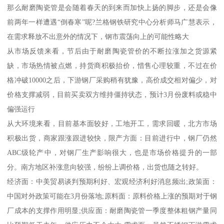
那么耐磨陶瓷管是会随着春天的到来而加快上扬的脚步，还是会像
前两年一样遭遇“倒春寒”呢?兰格钢铁研究中心分析师马广慧表示，
在需求释放不出意外的情况下，钢市震荡向上的可能性略大
从市场反馈来看，节后由于耐磨陶瓷管价的不断拉涨加之货源紧
缺，市场热情被点燃，持货商积极抬价，惜售心理较重，不过在价
格冲破10000之后，下游钢厂采购稍有犹豫，高价成交相对偏少，对
价格支撑减弱，目前买卖双方维持僵持状态，预计3月份废料或稳中
偏强运行
从大环境来看，目前基本面较好，工地开工，需求回暖，北方市场
积极出货，商家跟涨跟进较快，限产方面：目前进行中，钢厂仍然
ABC级轮产中，对钢厂生产影响很大，也是市场价格提升的一部
分。南方地区补涨意向较强，纷纷上调价格，出货也随之转好。
经济面：中美贸易谈判预期利好、宏观经济利好消息频出;政策面：
中国对外政策可能在3月份落地;原料面：原料价格上涨的预期对于钢
厂成本的支撑作用明显;供应面：耐磨陶瓷管一季度整体粗钢产量同