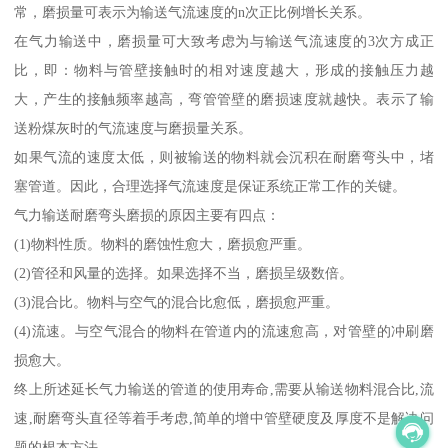
常，磨损量可表示为输送气流速度的n次正比例增长关系。
在气力输送中，磨损量可大致考虑为与输送气流速度的3次方成正
比，即：物料与管壁接触时的相对速度越大，形成的接触压力越
大，产生的接触频率越高，弯管管壁的磨损速度就越快。表示了输
送粉煤灰时的气流速度与磨损量关系。
如果气流的速度太低，则被输送的物料就会沉积在耐磨弯头中，堵
塞管道。因此，合理选择气流速度是保证系统正常工作的关键。
气力输送耐磨弯头磨损的原因主要有四点：
(1)物料性质。物料的磨蚀性愈大，磨损愈严重。
(2)管径和风量的选择。如果选择不当，磨损呈级数倍。
(3)混合比。物料与空气的混合比愈低，磨损愈严重。
(4)流速。与空气混合的物料在管道内的流速愈高，对管壁的冲刷磨
损愈大。
终上所述延长气力输送的管道的使用寿命,需要从输送物料混合比,流
速,耐磨弯头直径等着手考虑,简单的增中管壁硬度及厚度不是解决问
题的根本方法。