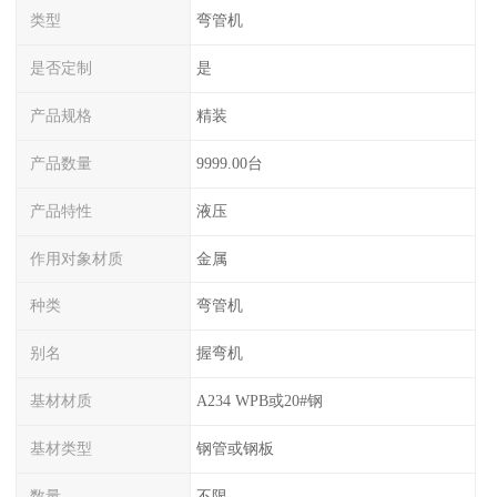
类型
弯管机
是否定制
是
产品规格
精装
产品数量
9999.00台
产品特性
液压
作用对象材质
金属
种类
弯管机
别名
握弯机
基材材质
A234 WPB或20#钢
基材类型
钢管或钢板
数量
不限