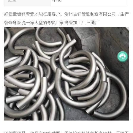
好质量镀锌弯管才能征服客户。沧州吉轩管道制造有限公司，生产
镀锌弯管,是一家大型的弯管厂家,弯管加工厂,三通厂