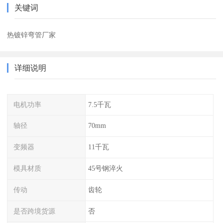
关键词
热镀锌弯管厂家
详细说明
电机功率
7.5千瓦
轴径
70mm
变频器
11千瓦
模具材质
45号钢淬火
传动
齿轮
是否跨境货源
否