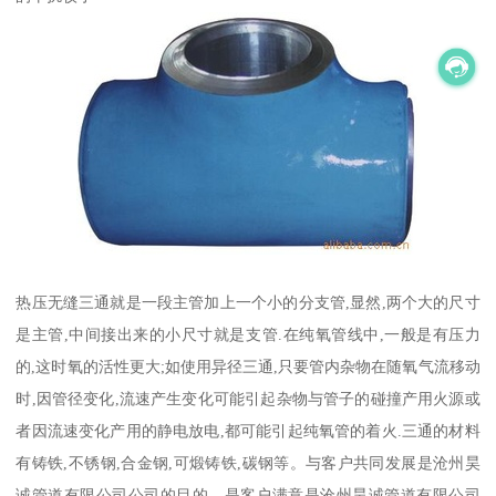
热压无缝三通就是一段主管加上一个小的分支管,显然,两个大的尺寸
是主管,中间接出来的小尺寸就是支管.在纯氧管线中,一般是有压力
的,这时氧的活性更大;如使用异径三通,只要管内杂物在随氧气流移动
时,因管径变化,流速产生变化可能引起杂物与管子的碰撞产用火源或
者因流速变化产用的静电放电,都可能引起纯氧管的着火.三通的材料
有铸铁,不锈钢,合金钢,可煅铸铁,碳钢等。与客户共同发展是沧州昊
诚管道有限公司公司的目的，是客户满意是沧州昊诚管道有限公司