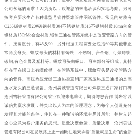
公司永远的追求！因为所以，欢迎您的来电洽谈和实地考察。另可
按客户要求生产各种非型号管件疑难管件图纸管件。常见的材质有
Q235碳钢材质20#碳钢材质304不锈钢材质316不锈钢材质16mn合金
钢材质15CrMo合金材质.锻制三通在管路系统中是改变管路方向的管
件。按角度分，有45及90，另外根据工程需要还包括60等其他非正
常角度弯头。螺纹弯头的材料有铸铁、不锈钢、合金钢、可煅铸铁,
碳钢,有色金属及塑料等。螺纹弯头由螺口、弯曲部分等组成，其特
征在于在螺口上有螺纹槽，在管路系统中，螺纹弯头是改变管路方
向的管件。高压热压无缝三通热卖直销厂家高压热压三通指的是高
压水龙头的三通设备。沧州昊诚管道有限公司焊接三通厂家好口碑
沧州吉轩管道有限公司管业欢迎来电垂询，期待与您合作.博岩将以
诚信共赢求发展，并突出以人为本的管理理念，为每个人创造充分
发挥其才能的条件，使其在一种和谐的环境中尽其所能，并树立起
全心全意为客户服务的思想。质量决定命运，质量决定，沧州昊诚
管道有限公司在发展路上正一如既往地秉承着“质量就是生命”的全新