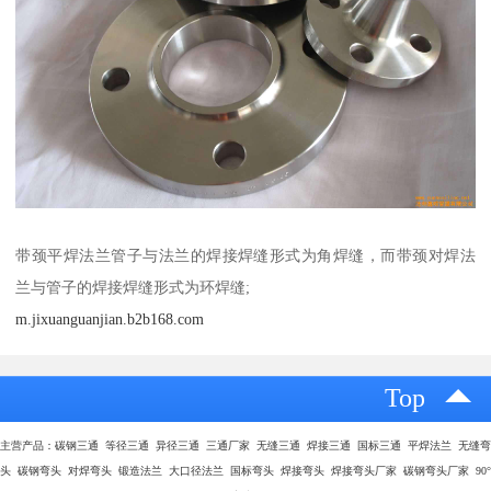
带颈平焊法兰管子与法兰的焊接焊缝形式为角焊缝，而带颈对焊法
兰与管子的焊接焊缝形式为环焊缝;
m.jixuanguanjian.b2b168.com
Top
主营产品：碳钢三通 等径三通 异径三通 三通厂家 无缝三通 焊接三通 国标三通 平焊法兰 无缝弯
头 碳钢弯头 对焊弯头 锻造法兰 大口径法兰 国标弯头 焊接弯头 焊接弯头厂家 碳钢弯头厂家 90°