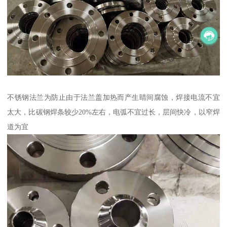
不锈钢法兰为防止由于法兰盖加热而产生睛间腐蚀，焊接电流不宜
太大，比碳钢焊条较少20%左右，电弧不宜过长，层间快冷，以窄焊
道为宜