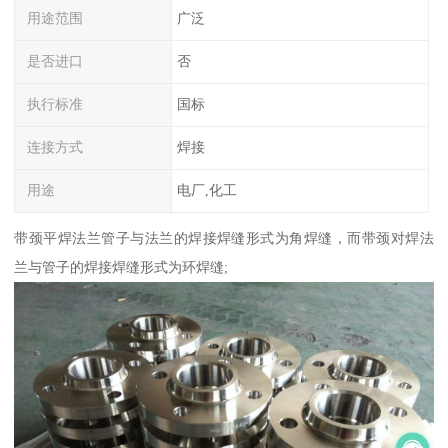
用途范围
广泛
是否进口
否
执行标准
国标
连接方式
焊接
用途
电厂,化工
带颈平焊法兰管子与法兰的焊接焊缝形式为角焊缝，而带颈对焊法
兰与管子的焊接焊缝形式为环焊缝;