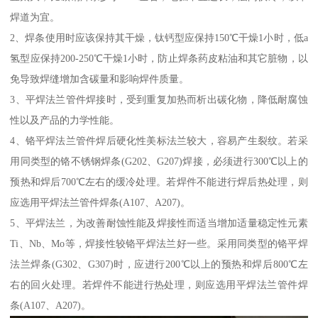
焊道为宜。
2、焊条使用时应该保持其干燥，钛钙型应保持150℃干燥1小时，低a
氢型应保持200-250℃干燥1小时，防止焊条药皮粘油和其它脏物，以
免导致焊缝增加含碳量和影响焊件质量。
3、平焊法兰管件焊接时，受到重复加热而析出碳化物，降低耐腐蚀
性以及产品的力学性能。
4、铬平焊法兰管件焊后硬化性美标法兰较大，容易产生裂纹。若采
用同类型的铬不锈钢焊条(G202、G207)焊接，必须进行300℃以上的
预热和焊后700℃左右的缓冷处理。若焊件不能进行焊后热处理，则
应选用平焊法兰管件焊条(A107、A207)。
5、平焊法兰，为改善耐蚀性能及焊接性而适当增加适量稳定性元素
Ti、Nb、Mo等，焊接性较铬平焊法兰好一些。采用同类型的铬平焊
法兰焊条(G302、G307)时，应进行200℃以上的预热和焊后800℃左
右的回火处理。若焊件不能进行热处理，则应选用平焊法兰管件焊
条(A107、A207)。