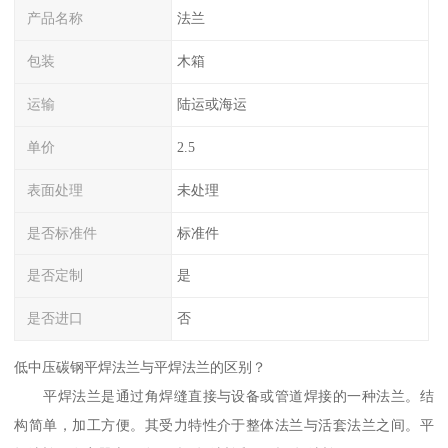
产品名称
法兰
包装
木箱
运输
陆运或海运
单价
2.5
表面处理
未处理
是否标准件
标准件
是否定制
是
是否进口
否
低中压碳钢平焊法兰与平焊法兰的区别？
平焊法兰是通过角焊缝直接与设备或管道焊接的一种法兰。结
构简单，加工方便。其受力特性介于整体法兰与活套法兰之间。平