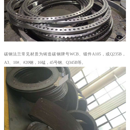
碳钢法兰常见材质为铸造碳钢牌号WCB、锻件A105，或Q235B，
A3、10#、#20钢，16锰，45号钢、Q345B等。