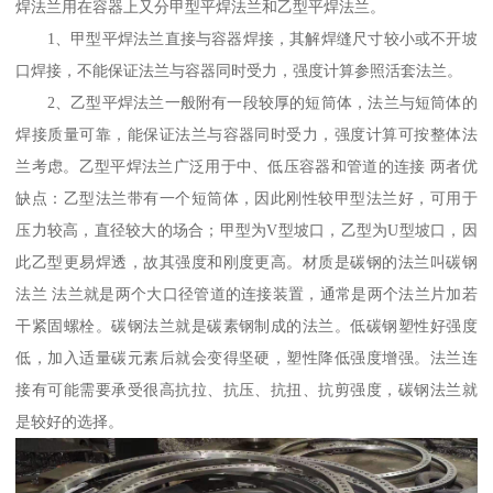
焊法兰用在容器上又分甲型平焊法兰和乙型平焊法兰。
1、甲型平焊法兰直接与容器焊接，其解焊缝尺寸较小或不开坡
口焊接，不能保证法兰与容器同时受力，强度计算参照活套法兰。
2、乙型平焊法兰一般附有一段较厚的短筒体，法兰与短筒体的
焊接质量可靠，能保证法兰与容器同时受力，强度计算可按整体法
兰考虑。乙型平焊法兰广泛用于中、低压容器和管道的连接 两者优
缺点：乙型法兰带有一个短筒体，因此刚性较甲型法兰好，可用于
压力较高，直径较大的场合；甲型为V型坡口，乙型为U型坡口，因
此乙型更易焊透，故其强度和刚度更高。材质是碳钢的法兰叫碳钢
法兰 法兰就是两个大口径管道的连接装置，通常是两个法兰片加若
干紧固螺栓。碳钢法兰就是碳素钢制成的法兰。低碳钢塑性好强度
低，加入适量碳元素后就会变得坚硬，塑性降低强度增强。法兰连
接有可能需要承受很高抗拉、抗压、抗扭、抗剪强度，碳钢法兰就
是较好的选择。