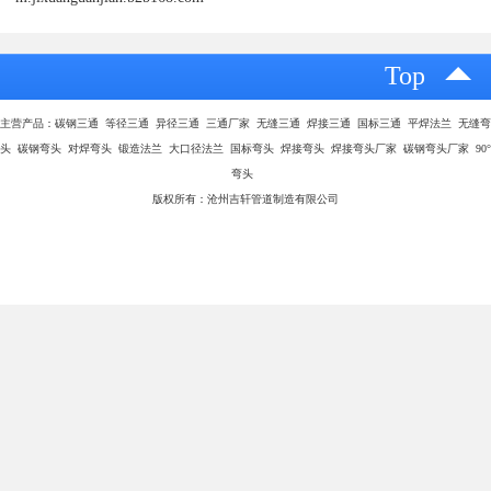
耐磨陶瓷弯头外层钢管，由于内层刚玉陶瓷硬度太高，硬度达到
HV1100-1400，所以一般的切割是无法完成的，如氧气切割，锯床、
磨光片切割机等。
离心浇铸复合耐磨陶瓷弯头是采用“自蔓燃高温合成-高速离心技
术”制造的复合弯头，在高温高速下形成均匀、致密且表面光滑的陶
瓷层及过渡层。
m.jixuanguanjian.b2b168.com