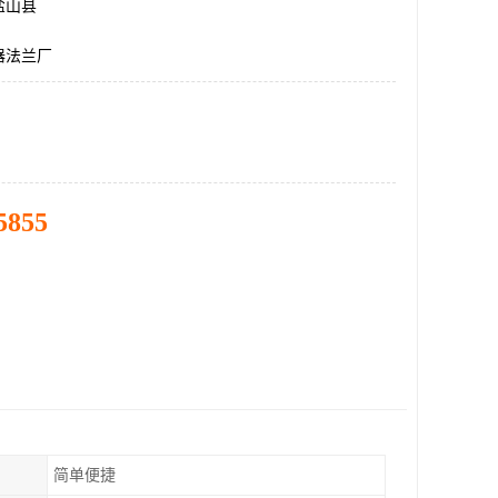
盐山县
器法兰厂
5855
简单便捷