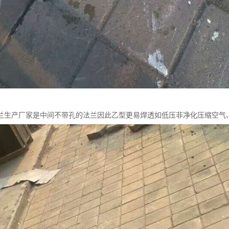
兰生产厂家是中间不带孔的法兰因此乙型更易焊透如低压非净化压缩空气