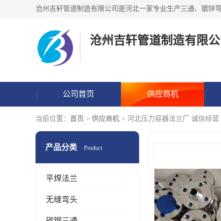
沧州吉轩管道制造有限公
公司首页
供应商机
当前位置：
首页
>
供应商机
> 河北压力容器法兰厂 诚信经营
产品分类
Product
平焊法兰
无缝弯头
碳钢三通