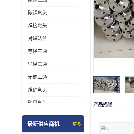
碳钢弯头
焊接弯头
对焊法兰
等径三通
异径三通
无缝三通
煤矿弯头
矿用弯头
产品描述
冲压弯头
最新供应商机
更多
类别
国标弯头