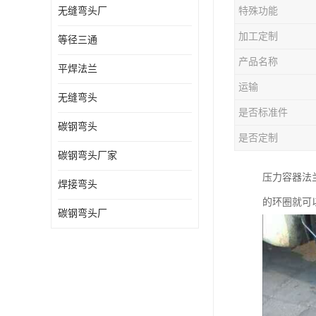
无缝弯头厂
特殊功能
热压弯头
加工定制
等径三通
镀锌弯头
产品名称
平焊法兰
运输
无缝弯头
是否标准件
碳钢弯头
是否定制
碳钢弯头厂家
压力容器法
焊接弯头
的环圈就可
碳钢弯头厂