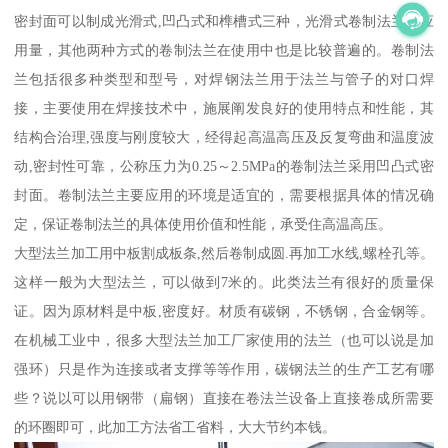
密封面可以制成光滑式,凹凸式和榫槽式三种，光滑式卷制法兰的应
用量，其他两种方式的卷制法兰在使用中也是比较普遍的。卷制法
兰包括很多种类型和型号，对焊钢法兰用于法兰与管子的对口焊
接，主要使用在焊接技术中，施展阐发良好的使用特点和性能，其
结构合治理,强度与刚度较大，经得起高温高压及反复弯曲和温度波
动,密封性可靠，公称压力为0.25～2.5MPa的卷制法兰采用凹凸式密
封面。卷制法兰主要应用的环境是适宜的，需要根据具体的情况确
定，保证卷制法兰的具体使用价值和性能，承受住高温高压。
大型法兰加工用中板割成板条,然后卷制成圆.再加工水线,螺栓孔等。
这样一般为大型法兰，可以做到7米的。此类法兰有很好的质量保
证。因为原材料是中板,密度好。材质有碳钢，不锈钢，合金钢等。
在机械工业中，很多大型法兰加工厂家使用的法兰（也可以说是加
强环）只是作为连接或者支撑等等作用，碳钢法兰的生产工艺有哪
些？说以可以用钢带（扁钢）直接在卷法兰设备上直接卷成所需要
的环圈即可，此加工方法省工省料，大大节约本钱。