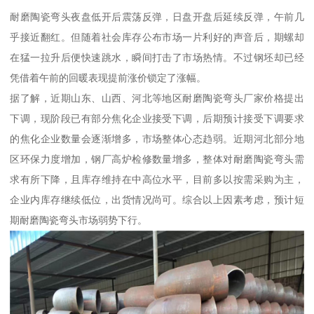
耐磨陶瓷弯头夜盘低开后震荡反弹，日盘开盘后延续反弹，午前几
乎接近翻红。但随着社会库存公布市场一片利好的声音后，期螺却
在猛一拉升后便快速跳水，瞬间打击了市场热情。不过钢坯却已经
凭借着午前的回暖表现提前涨价锁定了涨幅。
据了解，近期山东、山西、河北等地区耐磨陶瓷弯头厂家价格提出
下调，现阶段已有部分焦化企业接受下调，后期预计接受下调要求
的焦化企业数量会逐渐增多，市场整体心态趋弱。近期河北部分地
区环保力度增加，钢厂高炉检修数量增多，整体对耐磨陶瓷弯头需
求有所下降，且库存维持在中高位水平，目前多以按需采购为主，
企业内库存继续低位，出货情况尚可。综合以上因素考虑，预计短
期耐磨陶瓷弯头市场弱势下行。