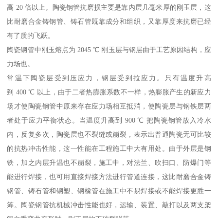
高 20 倍以上。陶瓷钢管抗磨损主要是靠内层几毫米厚的刚玉层，这
比耐磨合金铸钢管、铸石管既靠成分和组织，又靠厚度来抗磨已经
有了质的飞跃。
陶瓷钢管中刚玉熔点为 2045 ℃ 刚玉层与钢层由于工艺原因结构，应
力场也。
常温下陶瓷层受到压应力，钢层受到拉应力。只有温度升高
到 400 ℃ 以上，由于二者热膨胀系数不一样，热膨胀产生的新应力
场才使陶瓷钢管中原来存在应力场相互抵消，使陶瓷层与钢铁层两
者处于应力平衡状态。当温度升高到 900 ℃ 把陶瓷钢管放入冷水
内，反复多次，陶瓷层也不裂缝或崩裂，表示出普通陶瓷无可比较
的抗热冲击性能，这一性能在工程施工中大有用处。由于外层是钢
铁，加之内层升温也不崩裂，施工中，对法兰、吹扫口、防爆门等
能进行焊接，也可用直接焊接方法进行管道连接，这比耐磨合金铸
钢管、铸石管和钢塑、钢橡管在施工中不易焊接或不能焊接更胜一
筹。陶瓷钢管抗机械冲击性能也好，运输、装置、敲打以及两支架