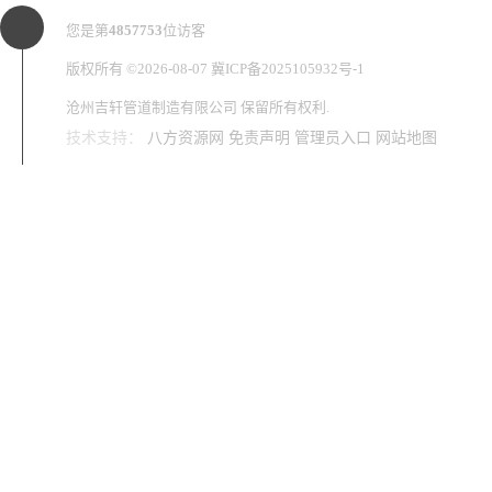
您是第
4857753
位访客
版权所有 ©2026-08-07
冀ICP备2025105932号-1
沧州吉轩管道制造有限公司
保留所有权利.
技术支持：
八方资源网
免责声明
管理员入口
网站地图
无缝弯头厂
等径三通
焊接三通
碳钢三通