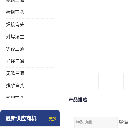
碳钢弯头
焊接弯头
对焊法兰
等径三通
异径三通
无缝三通
煤矿弯头
矿用弯头
产品描述
冲压弯头
最新供应商机
更多
特殊功能
弹性
国标弯头