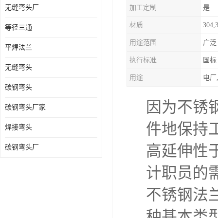
无缝弯头厂
加工定制
是
热压弯头
材质
304,
等径三通
镀锌弯头
用途范围
广泛
平焊法兰
执行标准
国标
无缝弯头
用途
电厂
碳钢弯头
因为不锈
碳钢弯头厂家
件地保持
焊接弯头
高延伸性
碳钢弯头厂
计职员的
不锈钢法
种基本类