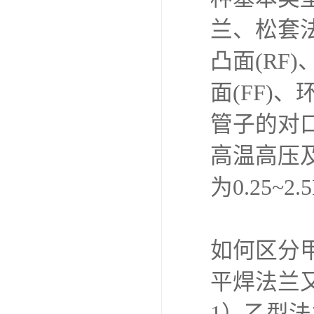
兰、松套
凸面(RF)
面(FF)
管子的对
高温高压
为0.25
如何区分
平焊法兰
1）乙型