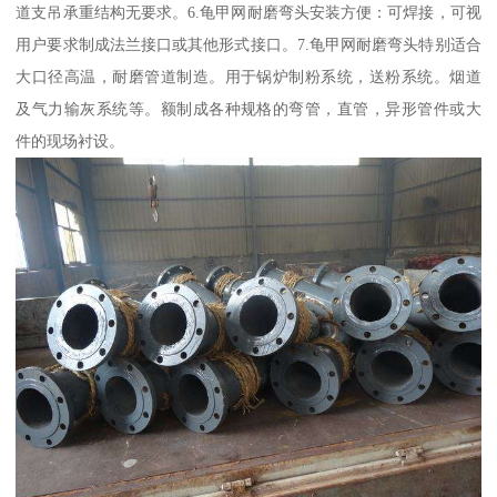
道支吊承重结构无要求。6.龟甲网耐磨弯头安装方便：可焊接，可视
用户要求制成法兰接口或其他形式接口。7.龟甲网耐磨弯头特别适合
大口径高温，耐磨管道制造。用于锅炉制粉系统，送粉系统。烟道
及气力输灰系统等。额制成各种规格的弯管，直管，异形管件或大
件的现场衬设。