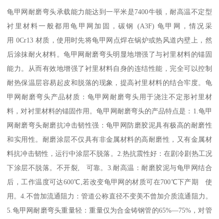
龟甲网耐磨弯头承载能力能达到一平米是7400牛顿，耐高温不定型
衬里材料一般都用龟甲网加固，碳钢 (A3F) 龟甲网，情况采
用 0Cr13 材质，使用时先将龟甲网点焊在锅炉或热风道内壁上，然
后涂抹耐火材料。龟甲网耐磨弯头明显地增强了与衬里材料的锚固
能力。从而有效地增强了衬里材料自身的连结性能，完全可以控制
耐热保温层容易起皮和脱落的现象，提高衬里材料的结合牢度。龟
甲网耐磨弯头产品材质：龟甲网耐磨弯头用于浇注不定形衬里材
料，对衬里材料的锚固作用。龟甲网耐磨弯头的产品特点是：1.龟甲
网耐磨弯头耐磨抗冲击韧性强：龟甲网防磨胶泥具有极高的耐磨性
和实用性。耐磨涂层不仅具有非金属材料的高耐磨性，又有金属材
料抗冲击韧性，运行中涂层不脱落。2.热抗震性好：在剧冷剧热工况
下涂层不脱落。不开裂, 可靠。3.耐高温：耐磨胶泥与龟甲网结合
后，工作温度可达600℃,若改变龟甲网的材质可在700℃下产期 使
用。4.不曾加流通阻力：管道公称直径不变美不曾加介质流通阻力。
5.龟甲网耐磨弯头重量轻：重量仅为合金铸钢管的65%—75%，对管