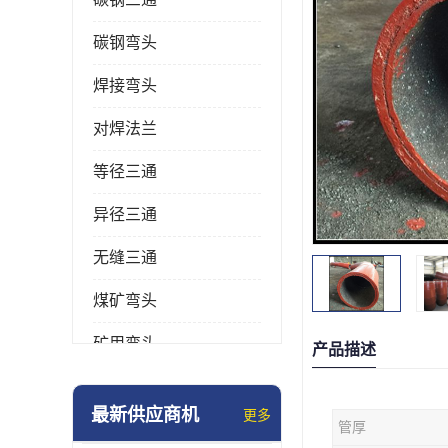
碳钢弯头
焊接弯头
对焊法兰
等径三通
异径三通
无缝三通
煤矿弯头
矿用弯头
产品描述
冲压弯头
最新供应商机
更多
管厚
国标弯头