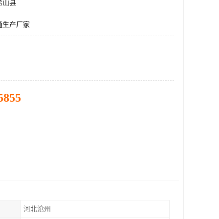
盐山县
通生产厂家
5855
河北沧州