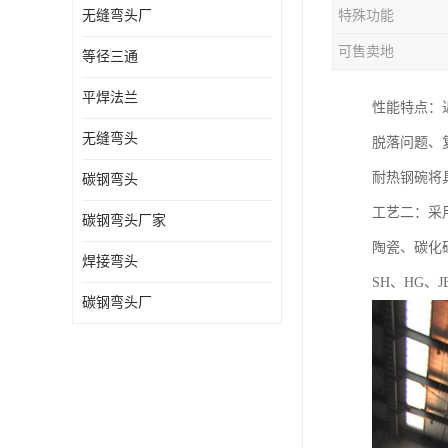
无缝弯头厂
特殊功能
热压弯头
可售卖地
等径三通
镀锌弯头
平焊法兰
性能特点：
无缝弯头
脱落问题、
耐热钢碗将
碳钢弯头
工艺二：采
碳钢弯头厂家
陶瓷、碳化硅
焊接弯头
SH、HG
碳钢弯头厂