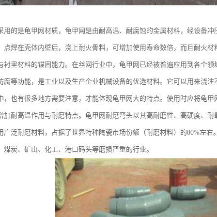
采用的是龟甲网材质，龟甲网是由耐高温、耐腐蚀的金属材料，经设备冲
，点焊在壳体内壁后，浇上耐火骨料，可增加使用寿命数倍，而且耐火材
与衬里材料的锚固能力。在丝网行业中，龟甲网已经被普遍应用到各个领
防腐等功能，是工业以及生产企业机械设备的优选材料。它可以用来浇注
中，也有很多地方需要注意，才能体现龟甲网大的特点。使用时应将龟甲
增加耐高温作用与耐磨特点。龟甲网耐磨弯头以其高耐磨性、高硬度、耐
用广泛耐磨材料，占据了世界特种陶瓷市场份额（耐磨材料）的80%左右
、煤炭、矿山、化工、港口码头等磨损严重的行业。