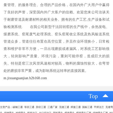
量管理、的服务理念、合理的产品价格，在国内外广大用户中赢得
了良好的声誉，深受国内外广大客户的信赖。欢迎您来公司洽谈关
于耐磨管道及耐磨材料的相关业务。拥有的生产工艺,生产设备和试
验检测系统. 在我公司新型干法回转窑的生产线中，余热发电、
煤磨系统、窑尾废气处理系统、窑头窑尾收尘系统及热风输送系统
管道众多，管道往往布置在高空位置，并且作业环境狭小，日常检
查和维护非常不方便，一旦出现磨损或者漏风，对系统工艺影响很
大，轻则影响产质量、环境污染，重则可能停窑，造成巨大的损
失。特别是窑三次风管风速相对较高，物料的腐蚀性较大，在弯管
处的磨损非常严重，成为影响系统运转率的直接因素。
m.jixuanguanjian.b2b168.com
Top
主营产品：碳钢三通 等径三通 异径三通 三通厂家 无缝三通 焊接三通 国标三通 平焊法兰 无缝弯
头 碳钢弯头 对焊弯头 锻造法兰 大口径法兰 国标弯头 焊接弯头 焊接弯头厂家 碳钢弯头厂家 90°