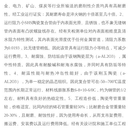
金、电力、矿山、煤炭等行业所输送的磨削性介质均具有高耐磨
性。经工业运行证实：其耐磨寿命是淬火钢的十倍甚至几十倍。2、
运行阻力小SHS陶瓷复合管由于内表面光滑、且锈蚀，也不象无缝钢
管内表面有凸状螺旋线存在。经有关检测单位对内表面粗糙度及清
水阻力特性测试，其内表面光滑度优于任何金属管道，清阻力系数
为0.0193，比无缝管稍低。因此该管具有运行阻力小等特点，可减少
运行费用。3、耐腐蚀、防结垢由于该钢陶瓷层为（a-AL2O3），属
中性特质。因此具有耐酸碱和耐海水腐蚀，并同时具有防垢等特
性。4、耐温性能与耐热冲缶性能好，由于该刚玉陶瓷（a-
AL2O3），为单一稳定的晶态组织。因此复合管可在-50--700℃温度
范围内长期正常运行。材料线膨胀系数6-8×10-6/0C，约为钢管的1/2
左右。材料具有良好的热稳定性。5、工程造价低，陶瓷弯管重量
轻，价格适宜。比同内径的铸石管重量轻50%；比耐磨合金管重量轻
20-30%，且耐磨、耐蚀性好，因为使用寿命长，从而支吊架费用、
搬运费、安装费以及运行费用降低。经有关设计院和施工单位工程