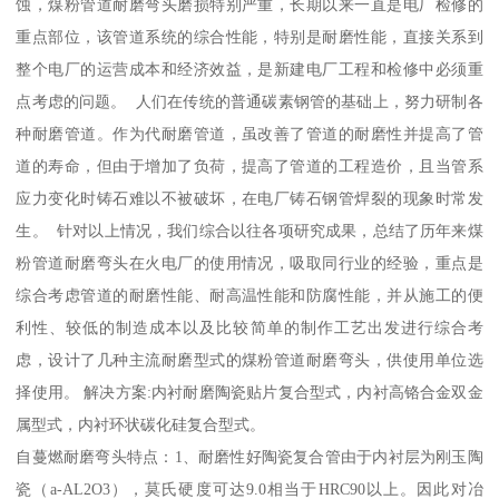
蚀，煤粉管道耐磨弯头磨损特别严重，长期以来一直是电厂检修的
重点部位，该管道系统的综合性能，特别是耐磨性能，直接关系到
整个电厂的运营成本和经济效益，是新建电厂工程和检修中必须重
点考虑的问题。 人们在传统的普通碳素钢管的基础上，努力研制各
种耐磨管道。作为代耐磨管道，虽改善了管道的耐磨性并提高了管
道的寿命，但由于增加了负荷，提高了管道的工程造价，且当管系
应力变化时铸石难以不被破坏，在电厂铸石钢管焊裂的现象时常发
生。 针对以上情况，我们综合以往各项研究成果，总结了历年来煤
粉管道耐磨弯头在火电厂的使用情况，吸取同行业的经验，重点是
综合考虑管道的耐磨性能、耐高温性能和防腐性能，并从施工的便
利性、较低的制造成本以及比较简单的制作工艺出发进行综合考
虑，设计了几种主流耐磨型式的煤粉管道耐磨弯头，供使用单位选
择使用。 解决方案:内衬耐磨陶瓷贴片复合型式，内衬高铬合金双金
属型式，内衬环状碳化硅复合型式。
自蔓燃耐磨弯头特点：1、耐磨性好陶瓷复合管由于内衬层为刚玉陶
瓷（a-AL2O3），莫氏硬度可达9.0相当于HRC90以上。因此对冶