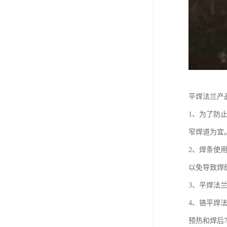
平焊法兰产
1、为了防
窄焊道为宜
2、焊条使用
以免导致焊
3、平焊法
4、铬平焊法
预热和焊后7