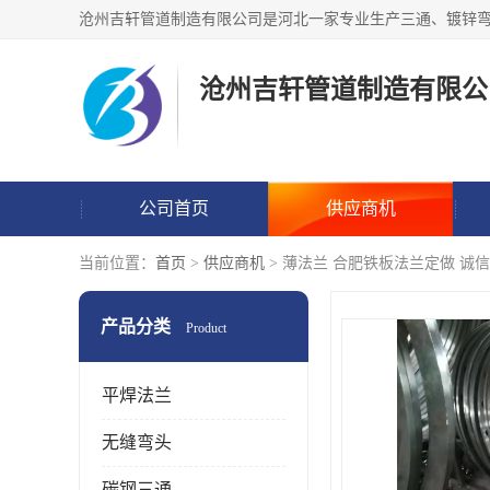
沧州吉轩管道制造有限公
公司首页
供应商机
当前位置：
首页
>
供应商机
> 薄法兰 合肥铁板法兰定做 诚
产品分类
Product
平焊法兰
无缝弯头
碳钢三通