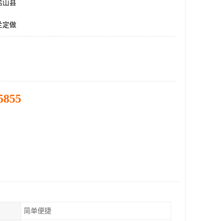
盐山县
兰定做
5855
简单便捷