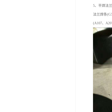
5、平焊法
法兰焊条(G
(A107、A20