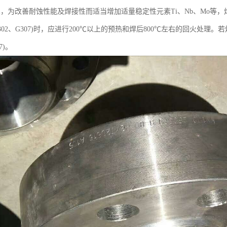
兰，为改善耐蚀性能及焊接性而适当增加适量稳定性元素Ti、Nb、Mo等
302、G307)时，应进行200℃以上的预热和焊后800℃左右的回火处
7)。