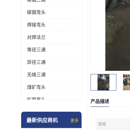
碳钢弯头
焊接弯头
对焊法兰
等径三通
异径三通
无缝三通
煤矿弯头
矿用弯头
产品描述
冲压弯头
最新供应商机
更多
规格
国标弯头