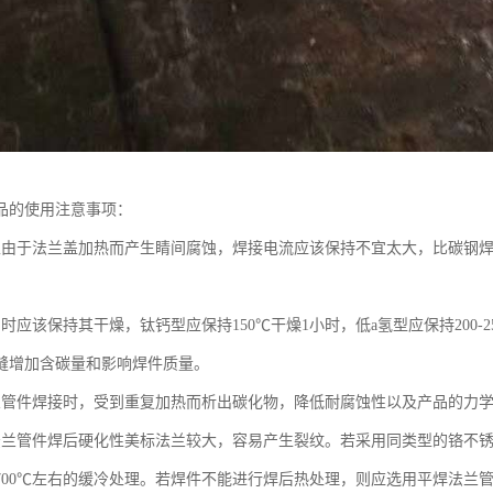
品的使用注意事项：
止由于法兰盖加热而产生睛间腐蚀，焊接电流应该保持不宜太大，比碳钢焊
。
时应该保持其干燥，钛钙型应保持150℃干燥1小时，低a氢型应保持200-
缝增加含碳量和影响焊件质量。
兰管件焊接时，受到重复加热而析出碳化物，降低耐腐蚀性以及产品的力
兰管件焊后硬化性美标法兰较大，容易产生裂纹。若采用同类型的铬不锈钢焊条
00℃左右的缓冷处理。若焊件不能进行焊后热处理，则应选用平焊法兰管件焊条