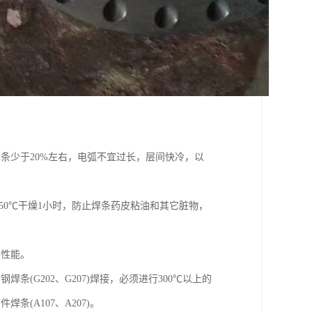
条少于20%左右，电弧不宜过长，层间快冷，以
250℃干燥1小时，防止焊条药皮粘油和其它脏物，
学性能。
(G202、G207)焊接，必须进行300℃以上的
(A107、A207)。