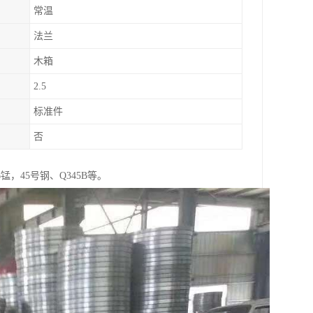
常温
法兰
木箱
2.5
标准件
否
锰，45号钢、Q345B等。