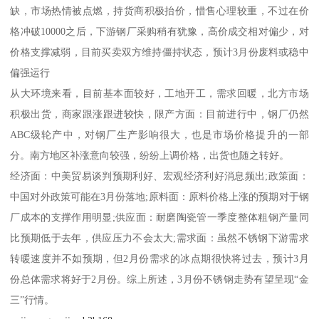
缺，市场热情被点燃，持货商积极抬价，惜售心理较重，不过在价
格冲破10000之后，下游钢厂采购稍有犹豫，高价成交相对偏少，对
价格支撑减弱，目前买卖双方维持僵持状态，预计3月份废料或稳中
偏强运行
从大环境来看，目前基本面较好，工地开工，需求回暖，北方市场
积极出货，商家跟涨跟进较快，限产方面：目前进行中，钢厂仍然
ABC级轮产中，对钢厂生产影响很大，也是市场价格提升的一部
分。南方地区补涨意向较强，纷纷上调价格，出货也随之转好。
经济面：中美贸易谈判预期利好、宏观经济利好消息频出;政策面：
中国对外政策可能在3月份落地;原料面：原料价格上涨的预期对于钢
厂成本的支撑作用明显;供应面：耐磨陶瓷管一季度整体粗钢产量同
比预期低于去年，供应压力不会太大;需求面：虽然不锈钢下游需求
转暖速度并不如预期，但2月份需求的冰点期很快将过去，预计3月
份总体需求将好于2月份。综上所述，3月份不锈钢走势有望呈现“金
三”行情。