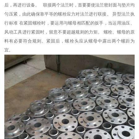
后，再进行设备。 联接两个法兰时，首要要使法兰密封面与垫片均
匀压紧，由此确保靠平等的螺栓应力对法兰进行联接。 异型法兰执
行标准 在紧固螺栓时，要运用与螺母相匹配的扳手，当运用油压、
风动工具进行紧固时，留意不要超越规则的力矩。 螺栓、螺母的原
料有必要符合规则。紧固后，螺栓头应从螺母中露出两个螺距为
宜。