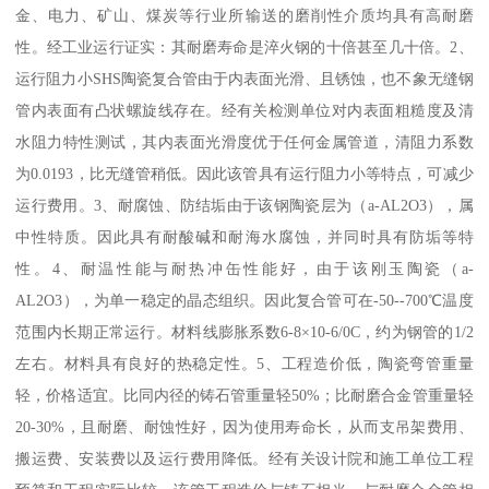
金、电力、矿山、煤炭等行业所输送的磨削性介质均具有高耐磨
性。经工业运行证实：其耐磨寿命是淬火钢的十倍甚至几十倍。2、
运行阻力小SHS陶瓷复合管由于内表面光滑、且锈蚀，也不象无缝钢
管内表面有凸状螺旋线存在。经有关检测单位对内表面粗糙度及清
水阻力特性测试，其内表面光滑度优于任何金属管道，清阻力系数
为0.0193，比无缝管稍低。因此该管具有运行阻力小等特点，可减少
运行费用。3、耐腐蚀、防结垢由于该钢陶瓷层为（a-AL2O3），属
中性特质。因此具有耐酸碱和耐海水腐蚀，并同时具有防垢等特
性。4、耐温性能与耐热冲缶性能好，由于该刚玉陶瓷（a-
AL2O3），为单一稳定的晶态组织。因此复合管可在-50--700℃温度
范围内长期正常运行。材料线膨胀系数6-8×10-6/0C，约为钢管的1/2
左右。材料具有良好的热稳定性。5、工程造价低，陶瓷弯管重量
轻，价格适宜。比同内径的铸石管重量轻50%；比耐磨合金管重量轻
20-30%，且耐磨、耐蚀性好，因为使用寿命长，从而支吊架费用、
搬运费、安装费以及运行费用降低。经有关设计院和施工单位工程