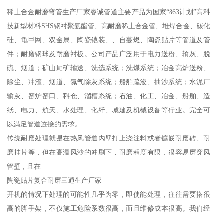
稀土合金耐磨弯管生产厂家睿诚管道主要产品为国家“863计划”高科
技新型材料SHS钢衬聚氨酯管、高耐磨稀土合金管、堆焊合金、碳化
硅、龟甲网、双金属、陶瓷铠装、、自蔓燃、陶瓷贴片等管道及管
件；耐磨钢球及耐磨衬板。公司产品广泛用于电力送粉、输灰、脱
硫、烟道；矿山尾矿输送、洗选系统；洗煤系统；冶金高炉送粉、
除尘、冲渣、烟道、氮气除灰系统；船舶疏浚、抽沙系统；水泥厂
输灰、窑炉窑口、料仓、溜槽系统；石油、化工、冶金、船舶、造
纸、电力、航天、水处理、化纤、城建及机械设备等行业。完全可
以满足管道连接的需求。
传统耐磨处理就是在热风管道内壁打上浇注料或者镶嵌耐磨砖、耐
磨挂片等，但在高温风沙的冲刷下，耐磨程度有限，很容易磨穿风
管壁，且在
陶瓷贴片复合耐磨三通生产厂家
开机的情况下处理的可能性几乎为零，即使能处理，往往需要搭很
高的脚手架，不仅施工危险系数很高，而且维修成本很高。我们经