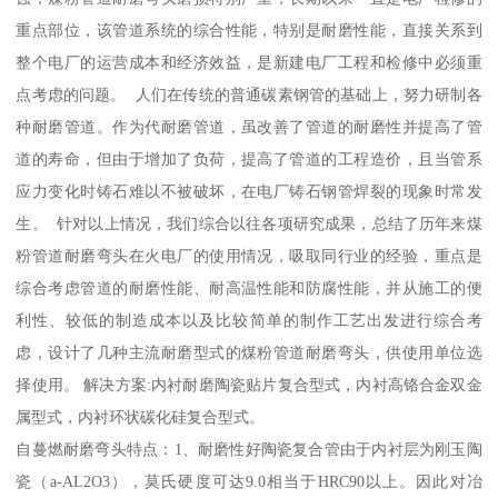
重点部位，该管道系统的综合性能，特别是耐磨性能，直接关系到
整个电厂的运营成本和经济效益，是新建电厂工程和检修中必须重
点考虑的问题。 人们在传统的普通碳素钢管的基础上，努力研制各
种耐磨管道。作为代耐磨管道，虽改善了管道的耐磨性并提高了管
道的寿命，但由于增加了负荷，提高了管道的工程造价，且当管系
应力变化时铸石难以不被破坏，在电厂铸石钢管焊裂的现象时常发
生。 针对以上情况，我们综合以往各项研究成果，总结了历年来煤
粉管道耐磨弯头在火电厂的使用情况，吸取同行业的经验，重点是
综合考虑管道的耐磨性能、耐高温性能和防腐性能，并从施工的便
利性、较低的制造成本以及比较简单的制作工艺出发进行综合考
虑，设计了几种主流耐磨型式的煤粉管道耐磨弯头，供使用单位选
择使用。 解决方案:内衬耐磨陶瓷贴片复合型式，内衬高铬合金双金
属型式，内衬环状碳化硅复合型式。
自蔓燃耐磨弯头特点：1、耐磨性好陶瓷复合管由于内衬层为刚玉陶
瓷（a-AL2O3），莫氏硬度可达9.0相当于HRC90以上。因此对冶