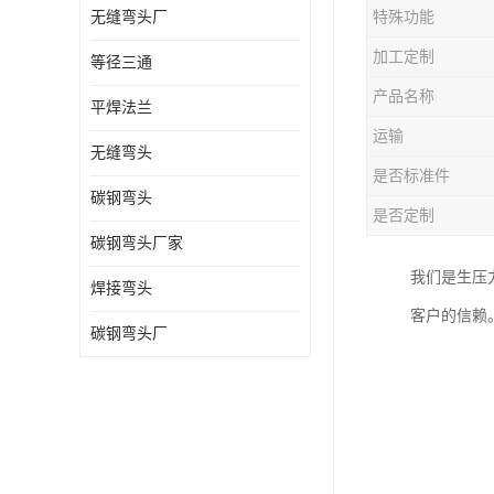
无缝弯头厂
特殊功能
热压弯头
加工定制
等径三通
镀锌弯头
产品名称
平焊法兰
运输
无缝弯头
是否标准件
碳钢弯头
是否定制
碳钢弯头厂家
我们是生压
焊接弯头
客户的信赖
碳钢弯头厂