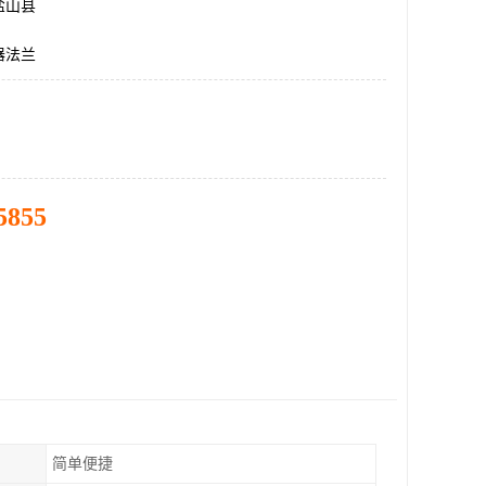
盐山县
器法兰
5855
简单便捷