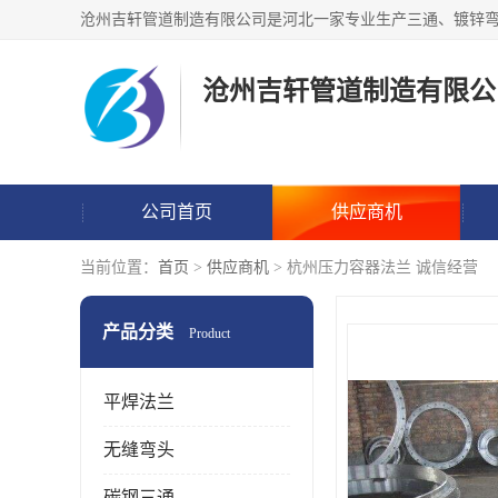
沧州吉轩管道制造有限公
公司首页
供应商机
当前位置：
首页
>
供应商机
> 杭州压力容器法兰 诚信经营
产品分类
Product
平焊法兰
无缝弯头
碳钢三通