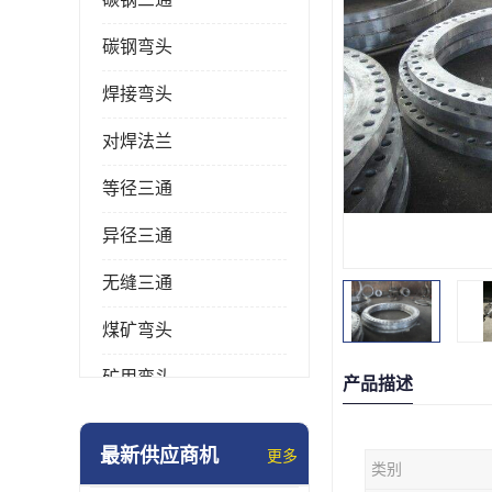
碳钢弯头
焊接弯头
对焊法兰
等径三通
异径三通
无缝三通
煤矿弯头
矿用弯头
产品描述
冲压弯头
最新供应商机
更多
类别
国标弯头