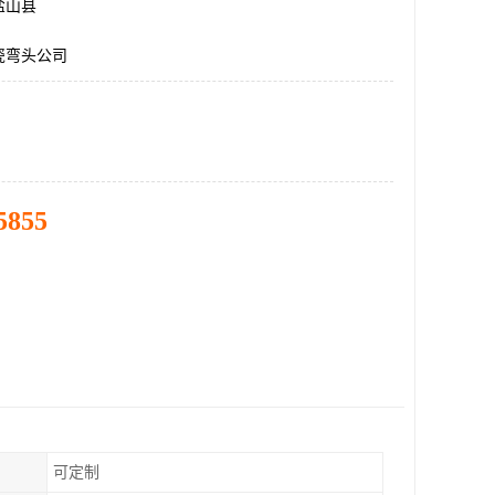
盐山县
瓷弯头公司
5855
可定制