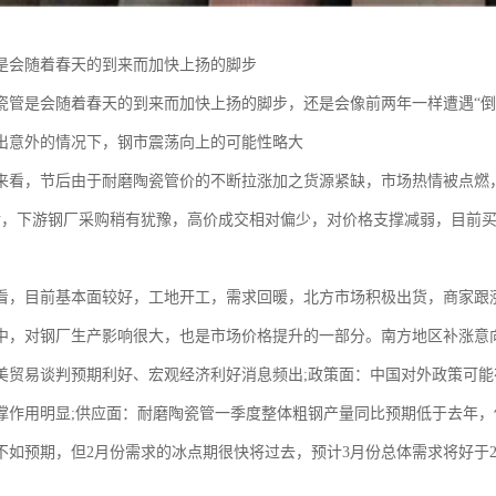
是会随着春天的到来而加快上扬的脚步
瓷管是会随着春天的到来而加快上扬的脚步，还是会像前两年一样遭遇“倒
出意外的情况下，钢市震荡向上的可能性略大
来看，节后由于耐磨陶瓷管价的不断拉涨加之货源紧缺，市场热情被点燃
0之后，下游钢厂采购稍有犹豫，高价成交相对偏少，对价格支撑减弱，目前
看，目前基本面较好，工地开工，需求回暖，北方市场积极出货，商家跟
产中，对钢厂生产影响很大，也是市场价格提升的一部分。南方地区补涨意
美贸易谈判预期利好、宏观经济利好消息频出;政策面：中国对外政策可能
撑作用明显;供应面：耐磨陶瓷管一季度整体粗钢产量同比预期低于去年，
不如预期，但2月份需求的冰点期很快将过去，预计3月份总体需求将好于2