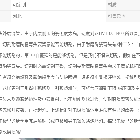
可定制
材质
河北
可售卖地
头外层钢管，由于内层刚玉陶瓷硬度太高，硬度到达HV1100-1400,所
。切割耐磨陶瓷弯头要留意能否能切割，由于耐磨陶瓷弯头有2种工艺：
不能切割的，第1中自蔓延的是能够切割，但是我们不倡议切割，假如在
磨陶瓷弯头。切割时必需切割平整，切割完耐磨陶瓷弯头需求用磨光机打
作者须穿绝缘鞋及戴绝缘手套与防护眼镜。设备须牢靠接好地线。接触引
，这样更利于引然电弧切割。引弧艰难时，可将气压调到下限!减压阀及
弯头未割透惹起熔渣及电弧反射，也不能使割速过慢，使耐磨陶瓷弯头红
应先松开按钮，再提起割。上述标准对电极喷嘴运用寿命有明显的改善。
电极里的铪丝用完后喷铜形成电极和导电嘴短路烧坏割。每只电极里的铪丝
刻改换喷嘴!