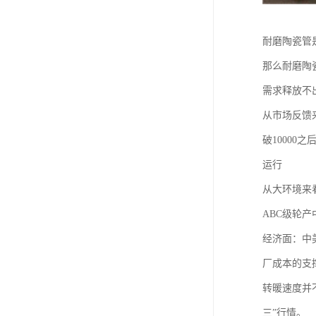
耐磨陶瓷管
那么耐磨陶
需求释放不
从市场反馈
破1000
运行
从大环境来
ABC级轮
经济面：中
厂成本的支
转暖速度并
三”行情。