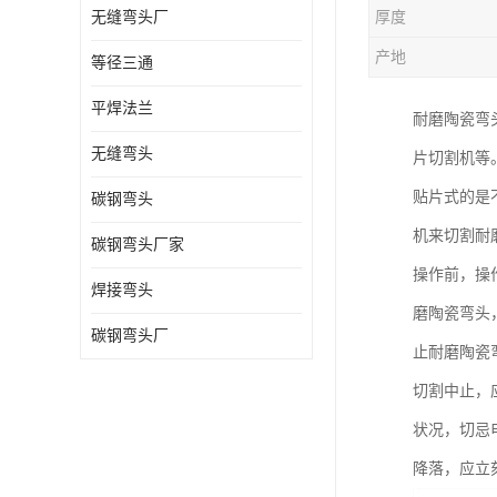
无缝弯头厂
厚度
热压弯头
产地
等径三通
镀锌弯头
平焊法兰
耐磨陶瓷弯
无缝弯头
片切割机等
贴片式的是
碳钢弯头
机来切割耐
碳钢弯头厂家
操作前，操
焊接弯头
磨陶瓷弯头
碳钢弯头厂
止耐磨陶瓷
切割中止，
状况，切忌
降落，应立