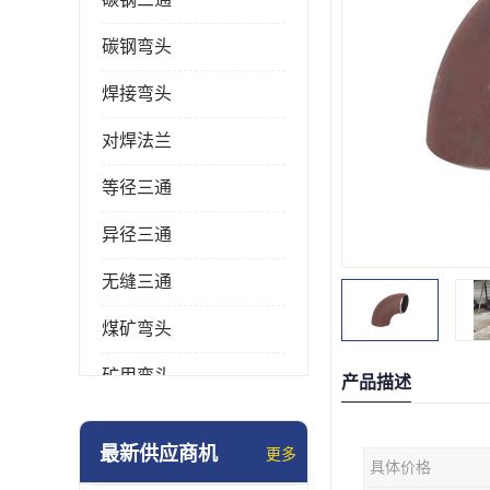
碳钢弯头
焊接弯头
对焊法兰
等径三通
异径三通
无缝三通
煤矿弯头
矿用弯头
产品描述
冲压弯头
最新供应商机
更多
具体价格
国标弯头